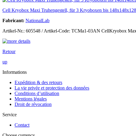
Cell Kryobox Maxi Truhengestell, für 3 Kryoboxen bis 148x148x1
Fabricant:
NationalLab
Artikel-Nr.: 605548 / Artikel-Code: TCMa1-03AN CellKryobox Maxi 
Retour
up
Informations
Expédition & des retours
La vie privée et protection des données
Conditions d’utilisation
Mentions légales
Droit de révocation
Service
Contact
Choose currency