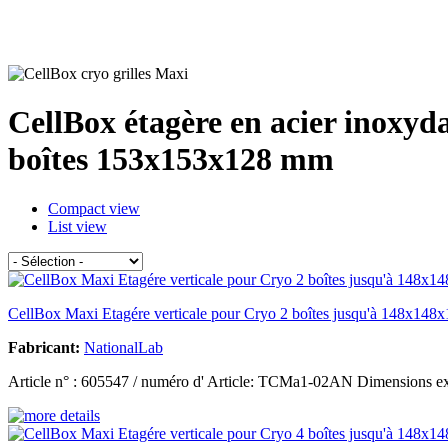
CellBox étagère en acier inoxyd
boîtes 153x153x128 mm
Compact view
List view
CellBox Maxi Etagére verticale pour Cryo 2 boîtes jusqu'à 148x148x
Fabricant:
NationalLab
Article n° : 605547 / numéro d' Article: TCMa1-02AN Dimensions e