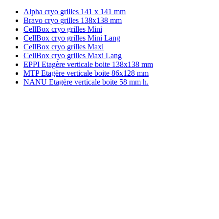
Alpha cryo grilles 141 x 141 mm
Bravo cryo grilles 138x138 mm
CellBox cryo grilles Mini
CellBox cryo grilles Mini Lang
CellBox cryo grilles Maxi
CellBox cryo grilles Maxi Lang
EPPI Etagère verticale boite 138x138 mm
MTP Etagère verticale boite 86x128 mm
NANU Etagère verticale boite 58 mm h.