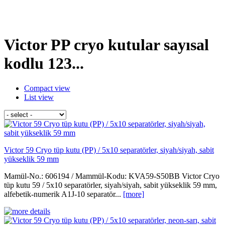
Victor PP cryo kutular sayısal
kodlu 123...
Compact view
List view
Victor 59 Cryo tüp kutu (PP) / 5x10 separatörler, siyah/siyah, sabit
yükseklik 59 mm
Mamül-No.: 606194 / Mammül-Kodu: KVA59-S50BB Victor Cryo
tüp kutu 59 / 5x10 separatörler, siyah/siyah, sabit yükseklik 59 mm,
alfebetik-numerik A1J-10 separatör...
[more]